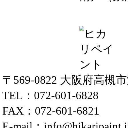
〒569-0822 大阪府高槻
TEL：072-601-6828
FAX：072-601-6821
E-mail：info@hikaripaint.j