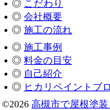
◎
こだわり
◎
会社概要
◎
施工の流れ
◎
施工事例
◎
料金の目安
◎
自己紹介
◎
ヒカリペイントブ
©2026
高槻市で屋根塗装