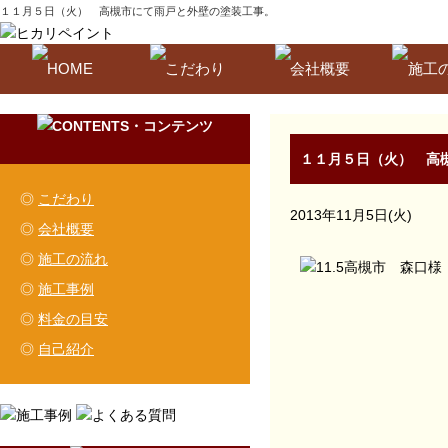
１１月５日（火） 高槻市にて雨戸と外壁の塗装工事。
１１月５日（火） 高
◎
こだわり
2013年11月5日(火)
◎
会社概要
◎
施工の流れ
◎
施工事例
◎
料金の目安
◎
自己紹介