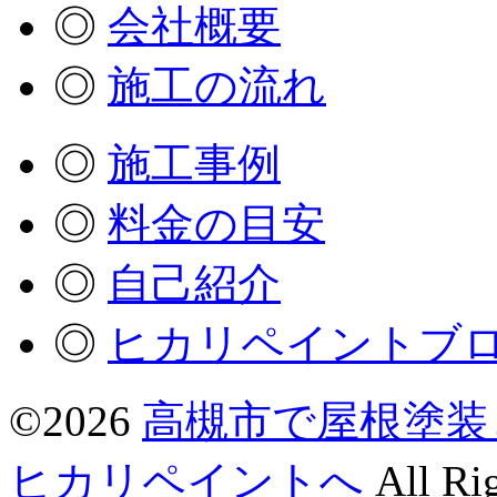
◎
会社概要
◎
施工の流れ
◎
施工事例
◎
料金の目安
◎
自己紹介
◎
ヒカリペイントブ
©2026
高槻市で屋根塗装
ヒカリペイントへ
All Rig