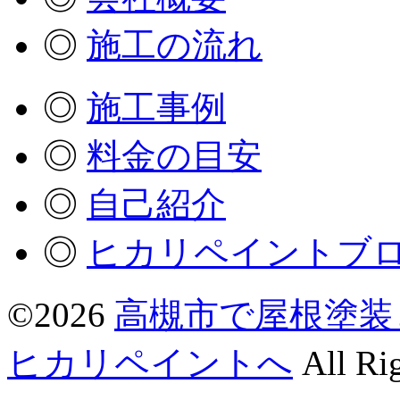
◎
施工の流れ
◎
施工事例
◎
料金の目安
◎
自己紹介
◎
ヒカリペイントブ
©2026
高槻市で屋根塗装
ヒカリペイントへ
All Rig