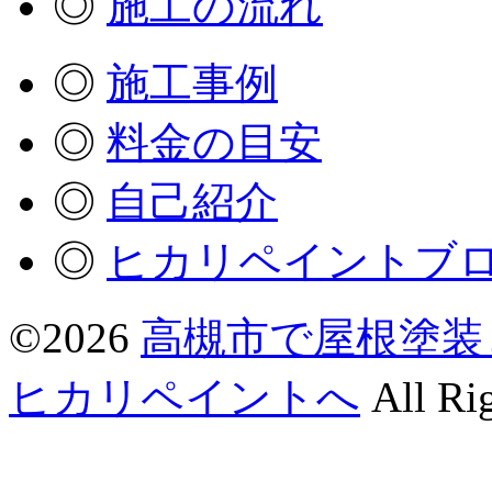
◎
施工の流れ
◎
施工事例
◎
料金の目安
◎
自己紹介
◎
ヒカリペイントブ
©2026
高槻市で屋根塗装
ヒカリペイントへ
All Rig